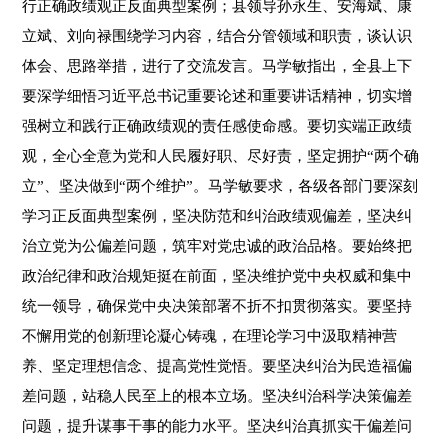
行正确政绩观正反面典型案例；县领导孙永生、安海斌、康
立斌、刘向禄围绕学习内容，结合分管领域和职责，谈认识
体会、思路举措，进行了交流发言。马学敏指出，全县上下
要深学细悟习近平总书记重要论述和重要讲话精神，切实增
强树立和践行正确政绩观的责任感使命感。要切实端正政绩
观，全心全意为党和人民履好职、尽好责，坚定拥护“两个确
立”、坚决做到“两个维护”。马学敏要求，各级各部门要深刻
学习正反面典型案例，坚决防范和纠治政绩观偏差，坚决纠
治立党为公偏差问题，筑牢对党忠诚的政治品格。要始终把
政治纪律和政治规矩挺在前面，坚决维护党中央权威和集中
统一领导，确保党中央决策部署不折不扣贯彻落实。要坚持
不懈用党的创新理论凝心铸魂，在理论学习中汲取精神营
养、坚定理想信念、提高党性觉悟。要坚决纠治为民造福偏
差问题，站稳人民至上的根本立场。坚决纠治科学决策偏差
问题，提升谋事干事的能力水平。坚决纠治真抓实干偏差问