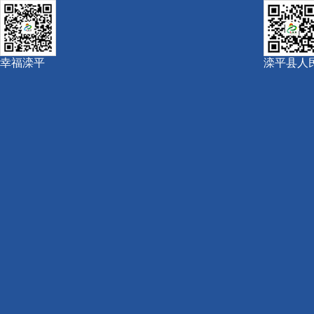
幸福滦平
滦平县人