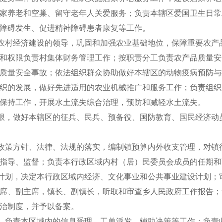
家养老和空巢、留守老年人关爱服务；负责本辖区爱国卫生日常
障碍发生、促进精神障碍患者康复等工作。
农村经济建设的领导，巩固和加强农业基础地位，保障重要农产
和权限负责村集体财务管理工作；按职责分工负责农产品质量安
质量安全事故；依法组织群众协助做好本辖区的动物疫病预防与
织的发展，做好先进适用的农业机械推广和服务工作；负责组织
保持工作，开展水土流失综合治理，预防和减轻水土流失。
限，做好本辖区的
征兵
、民兵、预备役、国防教育、国民经济动
政策方针、法律、法规的落实，编制镇预算内外收支管理，对镇
指导、监督；负责本行政区域内村（居）民委员会成员的任期和
计划，决定本行政区域内经济、文化事业和公共事业建设计划；
席、副主席，镇长、副镇长，听取和审查乡人民政府工作报告；
治制度，并予以备案。
。负责本区域内的信息受理、工单派发、辅助决策等工作；负责